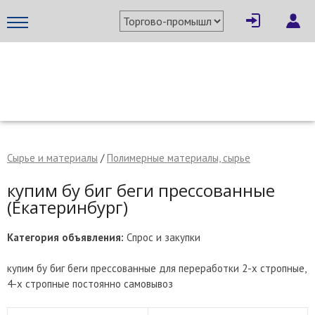
×
Написать поставщику
МЕТАПРОМ - российский торгово-промышленный портал
Сырье и материалы
/
Полимерные материалы, сырье
купим бу биг беги прессованные
(Екатеринбург)
Категория объявления:
Спрос и закупки
купим бу биг беги прессованные для переработки 2-х стропные,
4-х стропные постоянно самовывоз
Отмена
Отправить сообщение